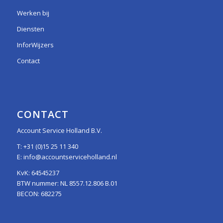
Werken bij
Diensten
InforWijzers
Contact
CONTACT
Account Service Holland B.V.
T:
+31 (0)15 25 11 340
E:
info@accountserviceholland.nl
KvK: 64545237
BTW nummer: NL 8557.12.806 B.01
BECON: 682275