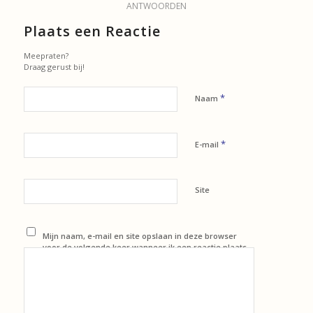
ANTWOORDEN
Plaats een Reactie
Meepraten?
Draag gerust bij!
*
Naam
*
E-mail
Site
Mijn naam, e-mail en site opslaan in deze browser
voor de volgende keer wanneer ik een reactie plaats.