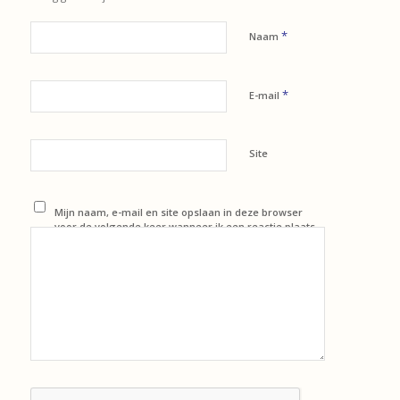
*
Naam
*
E-mail
Site
Mijn naam, e-mail en site opslaan in deze browser
voor de volgende keer wanneer ik een reactie plaats.