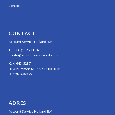
Contact
CONTACT
Account Service Holland B.V.
T:
+31 (0)15 25 11 340
E:
info@accountserviceholland.nl
KvK: 64545237
BTW nummer: NL 8557.12.806 B.01
BECON: 682275
ADRES
Account Service Holland B.V.