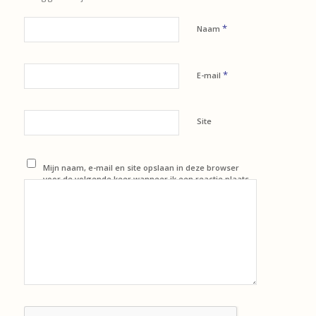
*
Naam
*
E-mail
Site
Mijn naam, e-mail en site opslaan in deze browser
voor de volgende keer wanneer ik een reactie plaats.