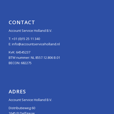
CONTACT
Account Service Holland B.V.
T:
+31 (0)15 25 11 340
E:
info@accountserviceholland.nl
KvK: 64545237
BTW nummer: NL 8557.12.806 B.01
BECON: 682275
ADRES
Account Service Holland B.V.
Distributieweg 60
2645 EJ Delfgauw