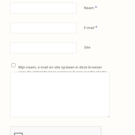
*
Naam
*
E-mail
Site
Mijn naam, e-mail en site opslaan in deze browser
voor de volgende keer wanneer ik een reactie plaats.