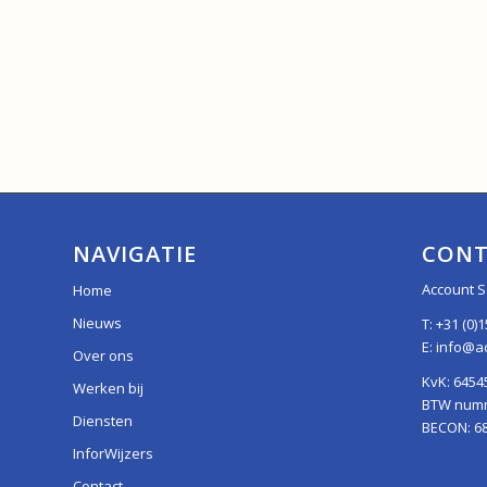
NAVIGATIE
CONT
Account S
Home
Nieuws
T:
+31 (0)1
E:
info@ac
Over ons
KvK: 6454
Werken bij
BTW numme
Diensten
BECON: 6
InforWijzers
Contact