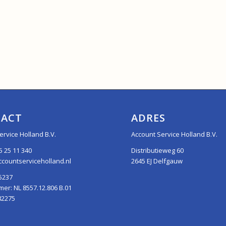
ACT
ADRES
ervice Holland B.V.
Account Service Holland B.V.
5 25 11 340
Distributieweg 60
countserviceholland.nl
2645 EJ Delfgauw
5237
r: NL 8557.12.806 B.01
82275