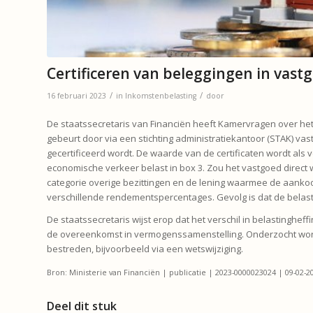
Certificeren van beleggingen in vast
/
/
16 februari 2023
in
Inkomstenbelasting
door
De staatssecretaris van Financiën heeft Kamervragen over he
gebeurt door via een stichting administratiekantoor (STAK) v
gecertificeerd wordt. De waarde van de certificaten wordt als
economische verkeer belast in box 3. Zou het vastgoed direct 
categorie overige bezittingen en de lening waarmee de aankoo
verschillende rendementspercentages. Gevolg is dat de belasti
De staatssecretaris wijst erop dat het verschil in belastingheff
de overeenkomst in vermogenssamenstelling. Onderzocht wor
bestreden, bijvoorbeeld via een wetswijziging.
Bron: Ministerie van Financiën | publicatie | 2023-0000023024 | 09-02-2
Deel dit stuk