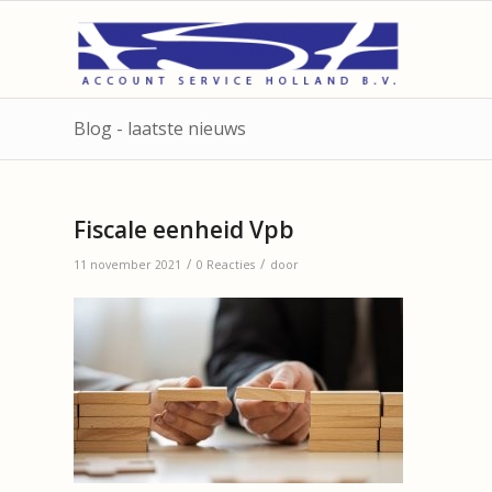
Blog - laatste nieuws
Fiscale eenheid Vpb
/
/
11 november 2021
0 Reacties
door