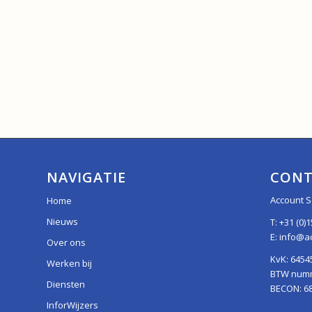
NAVIGATIE
CONT
Account S
Home
Nieuws
T:
+31 (0)1
E:
info@ac
Over ons
KvK: 6454
Werken bij
BTW numme
Diensten
BECON: 6
InforWijzers