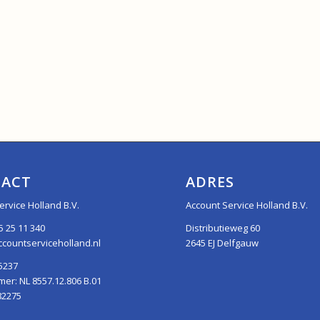
ACT
ADRES
ervice Holland B.V.
Account Service Holland B.V.
5 25 11 340
Distributieweg 60
countserviceholland.nl
2645 EJ Delfgauw
5237
r: NL 8557.12.806 B.01
82275