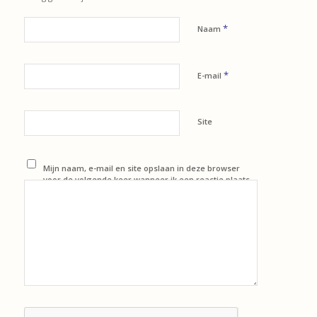
*
Naam
*
E-mail
Site
Mijn naam, e-mail en site opslaan in deze browser
voor de volgende keer wanneer ik een reactie plaats.