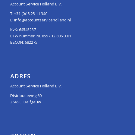
Account Service Holland B.V.
T:
+31 (0)15 25 11 340
E:
info@accountserviceholland.nl
KvK: 64545237
BTW nummer: NL 8557.12.806 B.01
BECON: 682275
ADRES
Account Service Holland B.V.
Distributieweg 60
2645 EJ Delfgauw