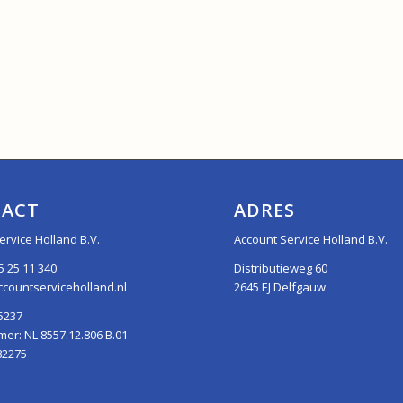
ACT
ADRES
ervice Holland B.V.
Account Service Holland B.V.
5 25 11 340
Distributieweg 60
countserviceholland.nl
2645 EJ Delfgauw
5237
r: NL 8557.12.806 B.01
82275