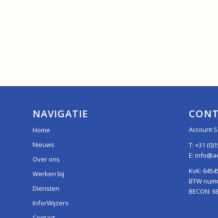
NAVIGATIE
CONT
Account S
Home
Nieuws
T:
+31 (0)1
E:
info@ac
Over ons
KvK: 6454
Werken bij
BTW numme
Diensten
BECON: 6
InforWijzers
Contact