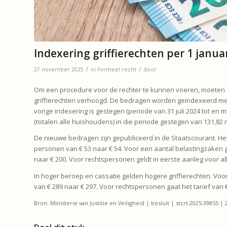
Indexering griffierechten per 1 janua
/
/
27 november 2025
in
Formeel recht
door
Om een procedure voor de rechter te kunnen voeren, moeten g
griffierechten verhoogd. De bedragen worden geïndexeerd me
vorige indexering is gestegen (periode van 31 juli 2024 tot en me
(totalen alle huishoudens) in die periode gestegen van 131,82 n
De nieuwe bedragen zijn gepubliceerd in de Staatscourant. Het 
personen van € 53 naar € 54. Voor een aantal belastingzaken ge
naar € 200. Voor rechtspersonen geldt in eerste aanleg voor alle
In hoger beroep en cassatie gelden hogere griffierechten. Voor n
van € 289 naar € 297. Voor rechtspersonen gaat het tarief van €
Bron: Ministerie van Justitie en Veiligheid | besluit | stcrt-2025-39855 | 