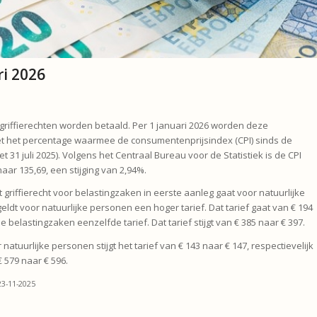
ri 2026
riffierechten worden betaald. Per 1 januari 2026 worden deze
t het percentage waarmee de consumentenprijsindex (CPI) sinds de
t 31 juli 2025). Volgens het Centraal Bureau voor de Statistiek is de CPI
aar 135,69, een stijging van 2,94%.
griffierecht voor belastingzaken in eerste aanleg gaat voor natuurlijke
ldt voor natuurlijke personen een hoger tarief. Dat tarief gaat van € 194
 belastingzaken eenzelfde tarief. Dat tarief stijgt van € 385 naar € 397.
atuurlijke personen stijgt het tarief van € 143 naar € 147, respectievelijk
 579 naar € 596.
23-11-2025