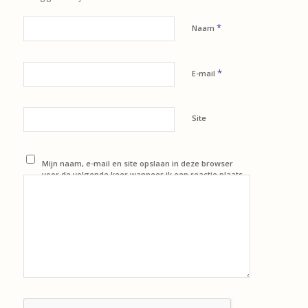
*
Naam
*
E-mail
Site
Mijn naam, e-mail en site opslaan in deze browser
voor de volgende keer wanneer ik een reactie plaats.