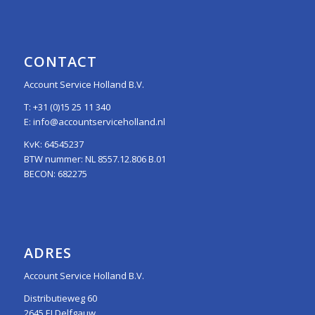
CONTACT
Account Service Holland B.V.
T:
+31 (0)15 25 11 340
E:
info@accountserviceholland.nl
KvK: 64545237
BTW nummer: NL 8557.12.806 B.01
BECON: 682275
ADRES
Account Service Holland B.V.
Distributieweg 60
2645 EJ Delfgauw