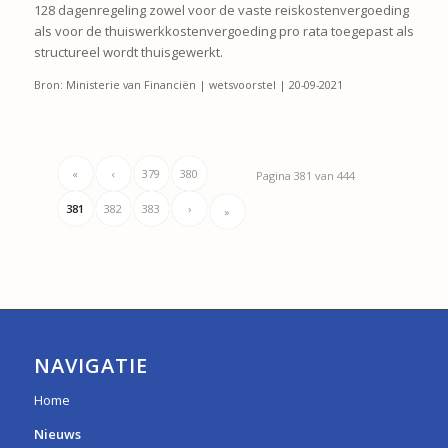
128 dagenregeling zowel voor de vaste reiskostenvergoeding
als voor de thuiswerkkostenvergoeding pro rata toegepast als
structureel wordt thuisgewerkt.
Bron: Ministerie van Financiën | wetsvoorstel | 20-09-2021
«
‹
379
380
Pagina 381 van 444
381
382
383
›
»
NAVIGATIE
Home
Nieuws