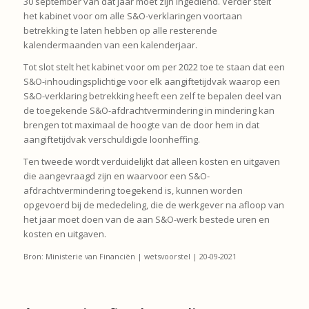
30 september van dat jaar moet zijn ingediend. Verder stelt
het kabinet voor om alle S&O-verklaringen voortaan
betrekking te laten hebben op alle resterende
kalendermaanden van een kalenderjaar.
Tot slot stelt het kabinet voor om per 2022 toe te staan dat een
S&O-inhoudingsplichtige voor elk aangiftetijdvak waarop een
S&O-verklaring betrekking heeft een zelf te bepalen deel van
de toegekende S&O-afdrachtvermindering in mindering kan
brengen tot maximaal de hoogte van de door hem in dat
aangiftetijdvak verschuldigde loonheffing.
Ten tweede wordt verduidelijkt dat alleen kosten en uitgaven
die aangevraagd zijn en waarvoor een S&O-
afdrachtvermindering toegekend is, kunnen worden
opgevoerd bij de mededeling, die de werkgever na afloop van
het jaar moet doen van de aan S&O-werk bestede uren en
kosten en uitgaven.
Bron: Ministerie van Financiën | wetsvoorstel | 20-09-2021