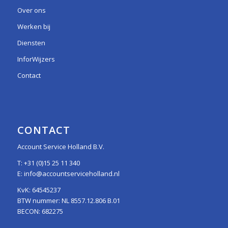
Over ons
Werken bij
Diensten
InforWijzers
Contact
CONTACT
Account Service Holland B.V.
T:
+31 (0)15 25 11 340
E:
info@accountserviceholland.nl
KvK: 64545237
BTW nummer: NL 8557.12.806 B.01
BECON: 682275