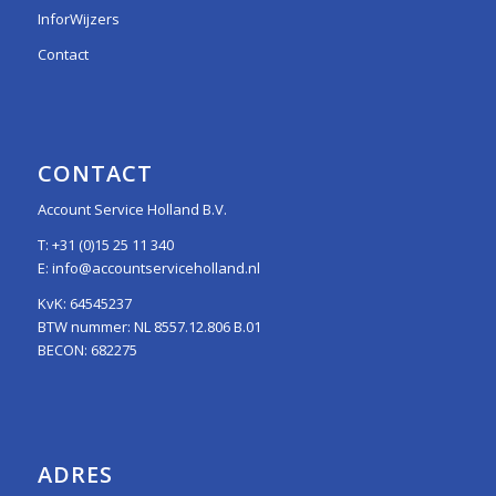
InforWijzers
Contact
CONTACT
Account Service Holland B.V.
T:
+31 (0)15 25 11 340
E:
info@accountserviceholland.nl
KvK: 64545237
BTW nummer: NL 8557.12.806 B.01
BECON: 682275
ADRES