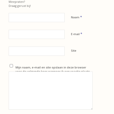
Meepraten?
Draag gerust bij!
*
Naam
*
E-mail
Site
Mijn naam, e-mail en site opslaan in deze browser
voor de volgende keer wanneer ik een reactie plaats.