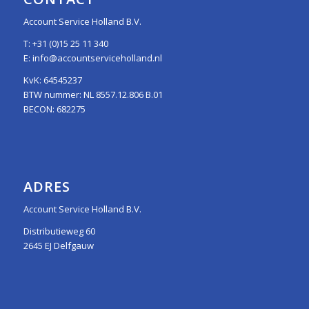
Account Service Holland B.V.
T:
+31 (0)15 25 11 340
E:
info@accountserviceholland.nl
KvK: 64545237
BTW nummer: NL 8557.12.806 B.01
BECON: 682275
ADRES
Account Service Holland B.V.
Distributieweg 60
2645 EJ Delfgauw