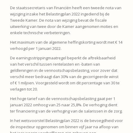
De staatssecretaris van Financiën heeft een tweede nota van
wijziging inzake het Belastingplan 2022 ingediend bij de
Tweede Kamer. De nota van wijziging bevat de fiscale
uitwerking van twee door de Kamer aangenomen moties en
enkele technische verbeteringen.
Het maximum van de algemene heffingskorting wordt met € 14
verhoogd per 1 januari 2022.
De earningsstrippingmaatregel beperkt de aftrekbaarheid
van het verschil tussen rentelasten en -baten van
geldleningen in de vennootschapsbelasting, voor zover dat
verschil meer bedraagt dan 30% van de gecorrigeerde winst
of € 1 miljoen. Voorgesteld wordt om dit percentage van 30 te
verlagen tot 20.
Het hoge tarief van de vennootschapsbelasting gaat per 1
januari 2022 omhoog van 25 naar 25,8%. De verhoging dient
ter financiering van de verhoging van de salarissen in de zorg.
In het wetsvoorstel Belastingplan 2022 is de bevoegdheid voor
de inspecteur opgenomen om binnen vijf jaar na afloop van
het jaar waarin voorheffingen zijn geheven een