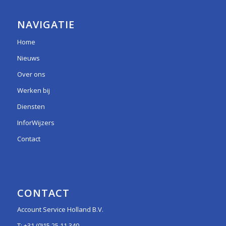
NAVIGATIE
Home
Nieuws
Over ons
Werken bij
Diensten
InforWijzers
Contact
CONTACT
Account Service Holland B.V.
T:
+31 (0)15 25 11 340