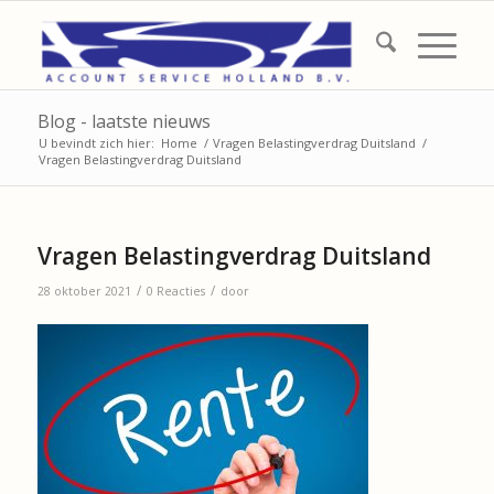
Blog - laatste nieuws
U bevindt zich hier:
Home
/
Vragen Belastingverdrag Duitsland
/
Vragen Belastingverdrag Duitsland
Vragen Belastingverdrag Duitsland
/
/
28 oktober 2021
0 Reacties
door