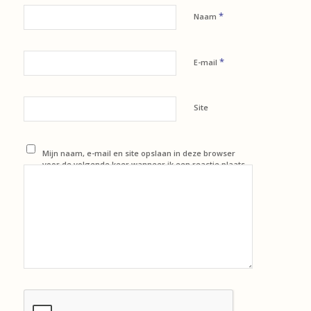
*
Naam
*
E-mail
Site
Mijn naam, e-mail en site opslaan in deze browser
voor de volgende keer wanneer ik een reactie plaats.