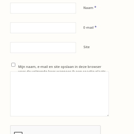
*
Naam
*
E-mail
Site
Mijn naam, e-mail en site opslaan in deze browser
voor de volgende keer wanneer ik een reactie plaats.