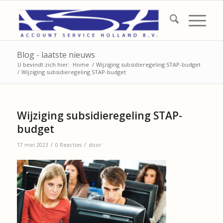
Blog - laatste nieuws
U bevindt zich hier:
Home
/
Wijziging subsidieregeling STAP-budget
/
Wijziging subsidieregeling STAP-budget
Wijziging subsidieregeling STAP-
budget
/
/
17 mei 2023
0 Reacties
door