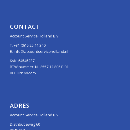
CONTACT
Account Service Holland B.V.
T:
+31 (0)15 25 11 340
E:
info@accountserviceholland.nl
KvK: 64545237
BTW nummer: NL 8557.12.806 B.01
BECON: 682275
ADRES
Account Service Holland B.V.
Distributieweg 60