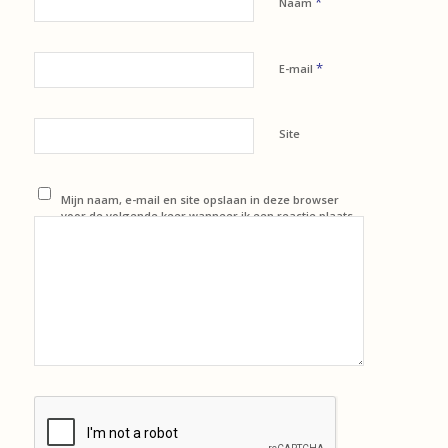
*
Naam
*
E-mail
Site
Mijn naam, e-mail en site opslaan in deze browser
voor de volgende keer wanneer ik een reactie plaats.