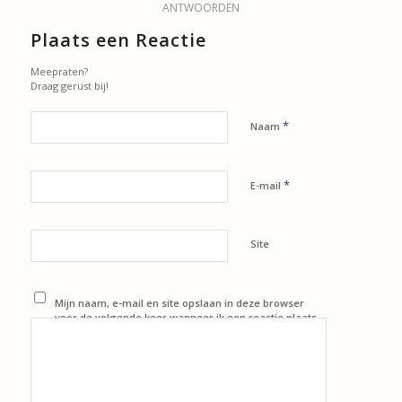
ANTWOORDEN
Plaats een Reactie
Meepraten?
Draag gerust bij!
*
Naam
*
E-mail
Site
Mijn naam, e-mail en site opslaan in deze browser
voor de volgende keer wanneer ik een reactie plaats.