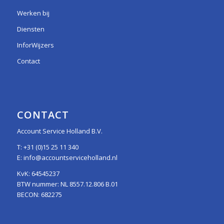
Werken bij
Diensten
InforWijzers
Contact
CONTACT
Account Service Holland B.V.
T:
+31 (0)15 25 11 340
E:
info@accountserviceholland.nl
KvK: 64545237
BTW nummer: NL 8557.12.806 B.01
BECON: 682275