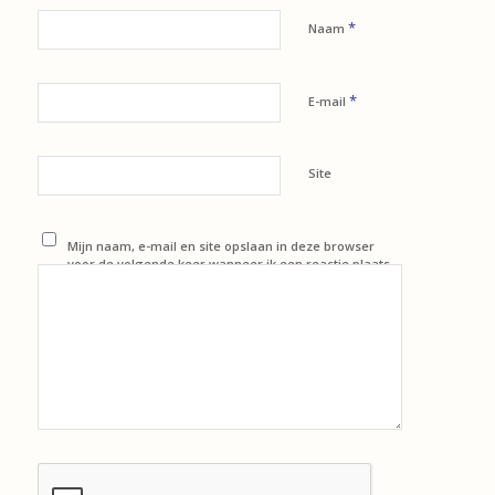
*
Naam
*
E-mail
Site
Mijn naam, e-mail en site opslaan in deze browser
voor de volgende keer wanneer ik een reactie plaats.