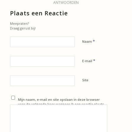
ANTWOORDEN
Plaats een Reactie
Meepraten?
Draag gerust bij!
*
Naam
*
E-mail
Site
Mijn naam, e-mail en site opslaan in deze browser
voor de volgende keer wanneer ik een reactie plaats.