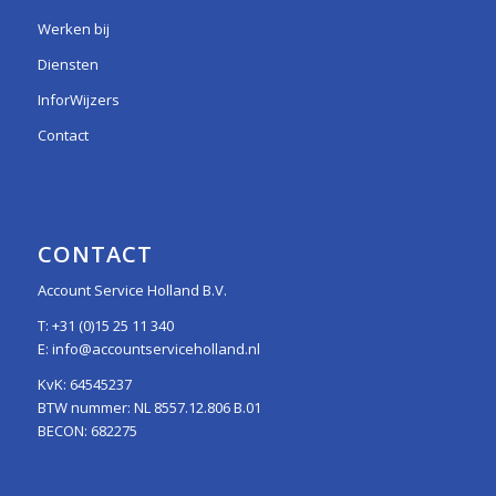
Werken bij
Diensten
InforWijzers
Contact
CONTACT
Account Service Holland B.V.
T:
+31 (0)15 25 11 340
E:
info@accountserviceholland.nl
KvK: 64545237
BTW nummer: NL 8557.12.806 B.01
BECON: 682275