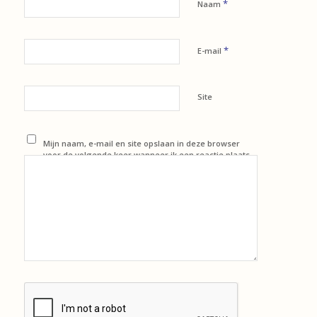
*
Naam
*
E-mail
Site
Mijn naam, e-mail en site opslaan in deze browser
voor de volgende keer wanneer ik een reactie plaats.