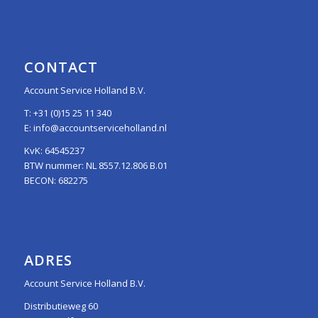
CONTACT
Account Service Holland B.V.
T:
+31 (0)15 25 11 340
E:
info@accountserviceholland.nl
KvK: 64545237
BTW nummer: NL 8557.12.806 B.01
BECON: 682275
ADRES
Account Service Holland B.V.
Distributieweg 60