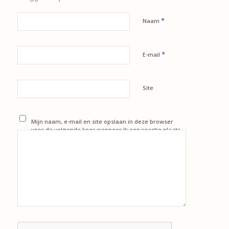
*
Naam
*
E-mail
Site
Mijn naam, e-mail en site opslaan in deze browser
voor de volgende keer wanneer ik een reactie plaats.