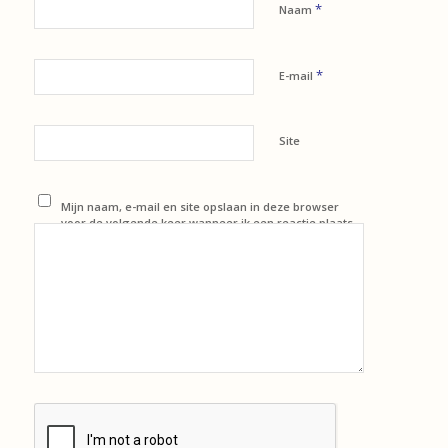
*
Naam
*
E-mail
Site
Mijn naam, e-mail en site opslaan in deze browser
voor de volgende keer wanneer ik een reactie plaats.