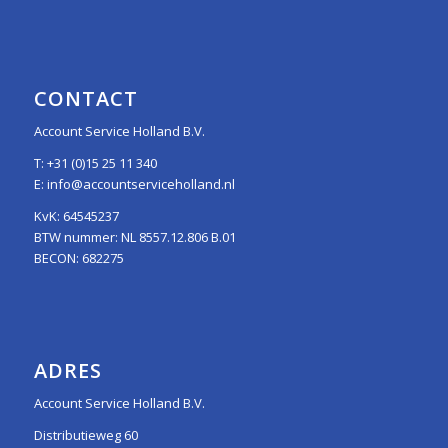
CONTACT
Account Service Holland B.V.
T:
+31 (0)15 25 11 340
E:
info@accountserviceholland.nl
KvK: 64545237
BTW nummer: NL 8557.12.806 B.01
BECON: 682275
ADRES
Account Service Holland B.V.
Distributieweg 60