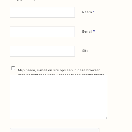
*
Naam
*
E-mail
Site
Mijn naam, e-mail en site opslaan in deze browser
voor de volgende keer wanneer ik een reactie plaats.