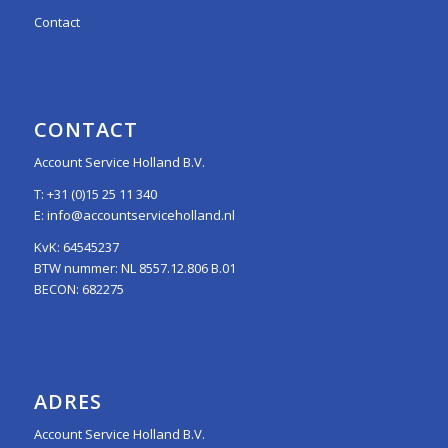
Contact
CONTACT
Account Service Holland B.V.
T:
+31 (0)15 25 11 340
E:
info@accountserviceholland.nl
KvK: 64545237
BTW nummer: NL 8557.12.806 B.01
BECON: 682275
ADRES
Account Service Holland B.V.