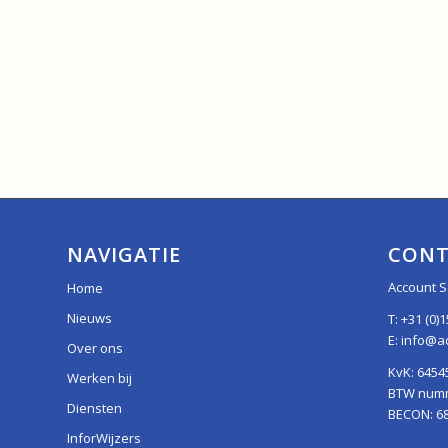
NAVIGATIE
CONT
Account S
Home
Nieuws
T:
+31 (0)1
E:
info@ac
Over ons
KvK: 6454
Werken bij
BTW numme
Diensten
BECON: 6
InforWijzers