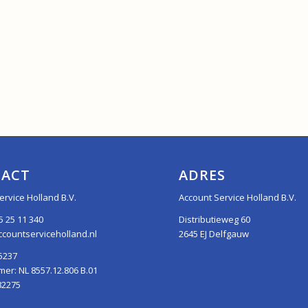
ACT
ADRES
ervice Holland B.V.
Account Service Holland B.V.
5 25 11 340
Distributieweg 60
countserviceholland.nl
2645 EJ Delfgauw
5237
r: NL 8557.12.806 B.01
82275