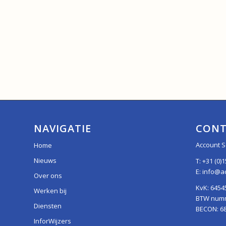
NAVIGATIE
CONT
Account S
Home
Nieuws
T:
+31 (0)1
E:
info@ac
Over ons
KvK: 6454
Werken bij
BTW numme
Diensten
BECON: 6
InforWijzers