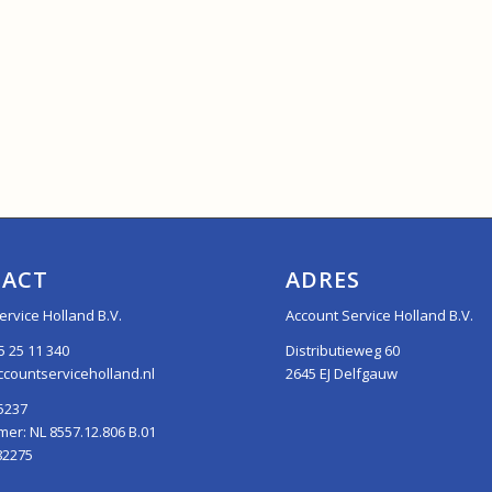
ACT
ADRES
ervice Holland B.V.
Account Service Holland B.V.
5 25 11 340
Distributieweg 60
countserviceholland.nl
2645 EJ Delfgauw
5237
r: NL 8557.12.806 B.01
82275