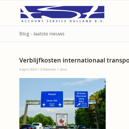
Blog - laatste nieuws
Verblijfkosten internationaal transp
/
/
4 april 2024
0 Reacties
door