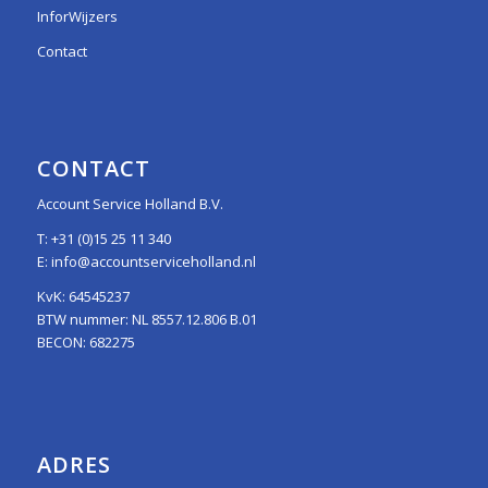
InforWijzers
Contact
CONTACT
Account Service Holland B.V.
T:
+31 (0)15 25 11 340
E:
info@accountserviceholland.nl
KvK: 64545237
BTW nummer: NL 8557.12.806 B.01
BECON: 682275
ADRES