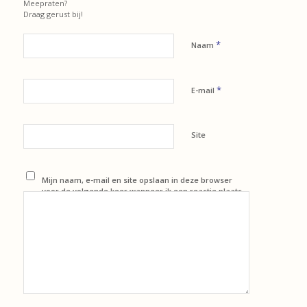
Meepraten?
Draag gerust bij!
*
Naam
*
E-mail
Site
Mijn naam, e-mail en site opslaan in deze browser
voor de volgende keer wanneer ik een reactie plaats.